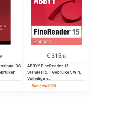
€ 315
49
.16
ssional DC
ABBYY FineReader 15
ebruiker
Standaard, 1 Gebruiker, WIN,
Volledige v...
Blitzhandel24