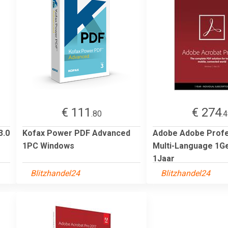
€ 111
€ 274
.80
.
3.0
Kofax Power PDF Advanced
Adobe Adobe Profe
1PC Windows
Multi-Language 1G
1Jaar
Blitzhandel24
Blitzhandel24