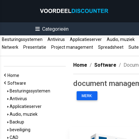
Categorieën
Besturingssystemen
Antivirus
Applicatieserver
Audio, muziek
Netwerk
Presentatie
Project management
Spreadsheet
Suit
Home
Software
Docum
Home
document managem
Software
Besturingssystemen
MERK:
Antivirus
Applicatieserver
Audio, muziek
Backup
beveiliging
CAD