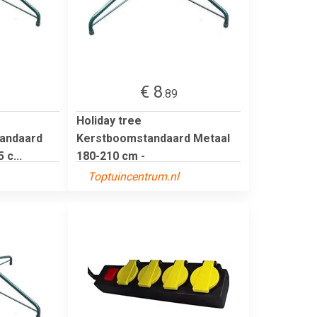
€ 8
.89
Holiday tree
andaard
Kerstboomstandaard Metaal
 c...
180-210 cm -
Toptuincentrum.nl