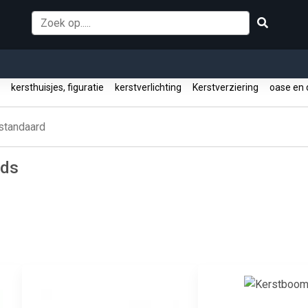
d
kersthuisjes, figuratie
kerstverlichting
Kerstverziering
oase en
standaard
rds