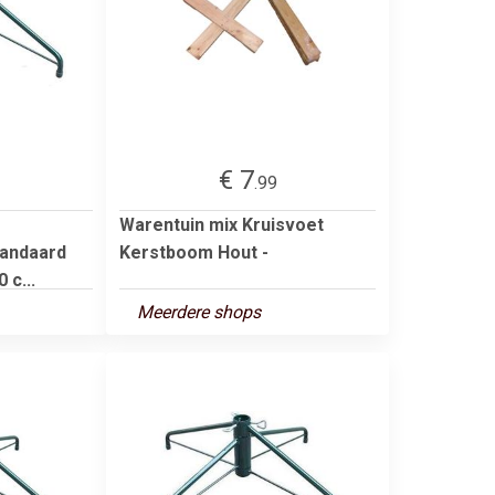
€ 7
.99
Warentuin mix Kruisvoet
andaard
Kerstboom Hout -
 c...
Meerdere shops