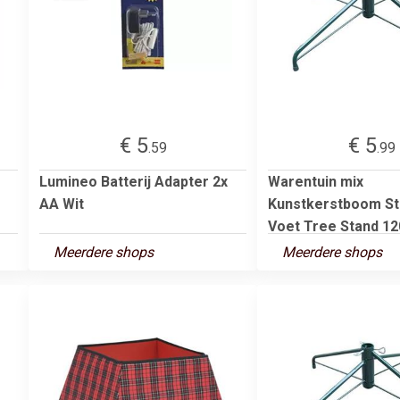
€ 5
€ 5
.59
.99
Lumineo Batterij Adapter 2x
Warentuin mix
AA Wit
Kunstkerstboom St
Voet Tree Stand 120
Meerdere shops
Meerdere shops