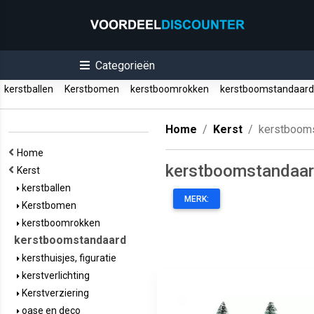
Categorieën
kerstballen
Kerstbomen
kerstboomrokken
kerstboomstandaar
Home
Kerst
kerstboom
Home
kerstboomstandaa
Kerst
kerstballen
MERK:
Kerstbomen
kerstboomrokken
kerstboomstandaard
kersthuisjes, figuratie
kerstverlichting
Kerstverziering
oase en deco