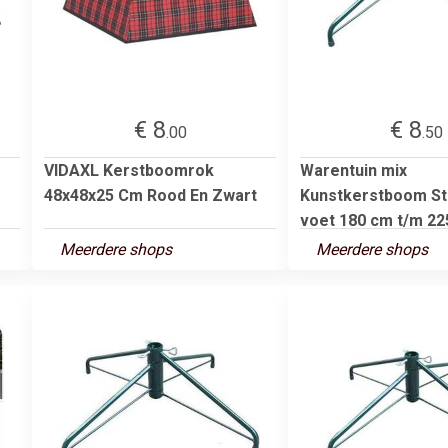
€ 8
€ 8
.00
.50
VIDAXL Kerstboomrok
Warentuin mix
48x48x25 Cm Rood En Zwart
Kunstkerstboom St
voet 180 cm t/m 225
Meerdere shops
Meerdere shops