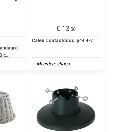
€ 13
.50
Calex Contactdoos ip44 4-v
andaard
 c...
Meerdere shops