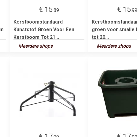
€ 15
€ 15
.89
.9
Kerstboomstandaard
Kerstboomstandaar
 m
Kunststof Groen Voor Een
groen voor smalle
Kerstboom Tot 21...
tot 20...
Meerdere shops
Meerdere shops
€ 17
€ 17