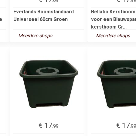
.09
.9
Everlands Boomstandaard
Bellatio Kerstboom
e
Universeel 60cm Groen
voor een Blauwspa
kerstboom Gr...
Meerdere shops
Meerdere shops
€ 17
€ 17
.99
.9