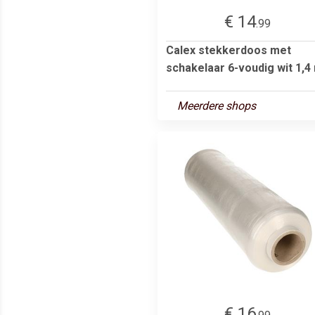
€ 14
.99
Calex stekkerdoos met
schakelaar 6-voudig wit 1,4
Meerdere shops
€ 16