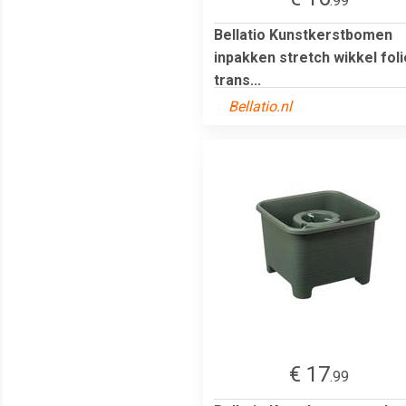
.99
Bellatio Kunstkerstbomen
inpakken stretch wikkel foli
trans...
Bellatio.nl
€ 17
.99