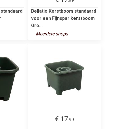
9
.99
 standaard
Bellatio Kerstboom standaard
r
voor een Fijnspar kerstboom
Gro...
Meerdere shops
€ 17
9
.99