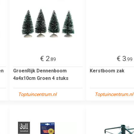
€ 2
€ 3
.89
.99
en
GroenRijk Dennenboom
Kerstboom zak
4x4x10cm Groen 4 stuks
Toptuincentrum.nl
Toptuincentrum.nl