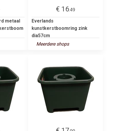
€ 16
9
.49
d metaal
Everlands
 kerstboom
kunstkerstboomring zink
dia57cm
Meerdere shops
€ 17