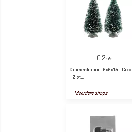
€ 2
.69
Dennenboom | 6x6x15 | Gro
- 2 st...
Meerdere shops