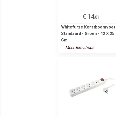
€ 14
.81
Whitefurze Kerstboomvoet
Standaard - Groen - 42 X 25
Cm
Meerdere shops