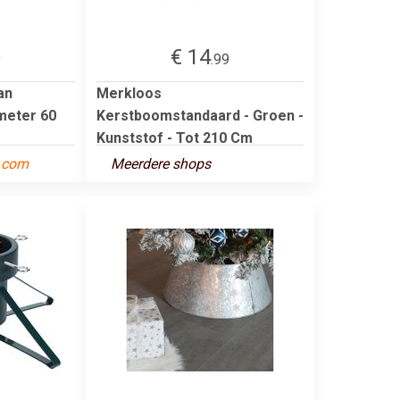
€ 14
9
.99
an
Merkloos
meter 60
Kerstboomstandaard - Groen -
Kunststof - Tot 210 Cm
t.com
Meerdere shops