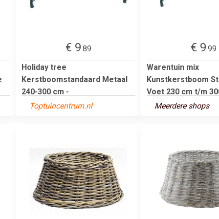
€ 9
€ 9
.89
.99
Holiday tree
Warentuin mix
e
Kerstboomstandaard Metaal
Kunstkerstboom St
240-300 cm -
Voet 230 cm t/m 300
Toptuincentrum.nl
Meerdere shops