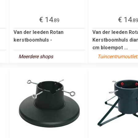
€ 14
€ 14
.89
.8
Van der leeden Rotan
Van der leeden Rot
kerstboomhuls -
Kerstboomhuls dia
cm bloempot ...
Meerdere shops
Tuincentrumoutle