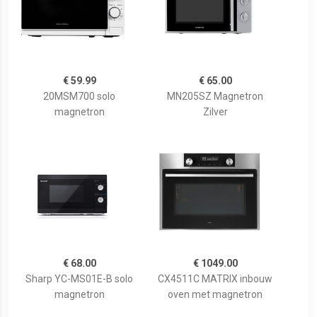
€ 59.99
€ 65.00
20MSM700 solo
MN205SZ Magnetron
magnetron
Zilver
€ 68.00
€ 1049.00
Sharp YC-MS01E-B solo
CX4511C MATRIX inbouw
magnetron
oven met magnetron