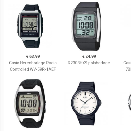
€ 63.99
€ 24.99
Casio Herenhorloge Radio
R2303HX9 polshorloge
Cas
Controlled WV-59R-1AEF
7B