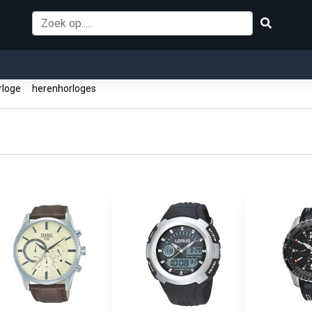
orloge
herenhorloges