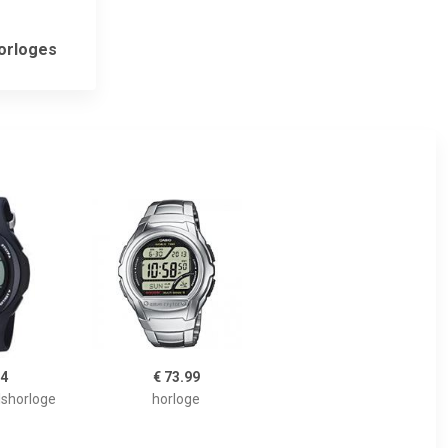
orloges
24
€ 73.99
shorloge
horloge