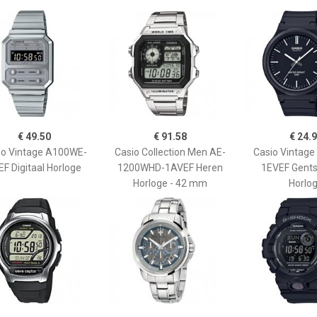
€ 49.50
€ 91.58
€ 24.
io Vintage A100WE-
Casio Collection Men AE-
Casio Vintag
EF Digitaal Horloge
1200WHD-1AVEF Heren
1EVEF Gents
Horloge - 42 mm
Horlo