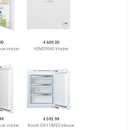
00
€ 609.00
uw vriezer
HSM29540 Vriezer
99
€ 593.99
uw vriezer
Bosch GIV11AFE0 Inbouw