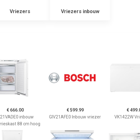
Vriezers
Vriezers inbouw
€ 666.00
€ 599.99
€ 499.
I21VADE0 inbouw
GIV21AFE0 Inbouw vriezer
VK1422W Vri
vrieskast 88 cm hoog