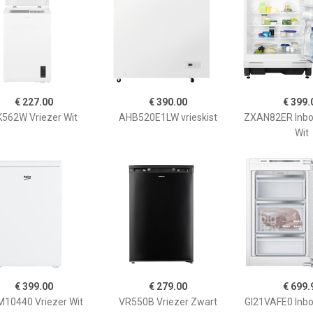
€ 227.00
€ 390.00
€ 399.
562W Vriezer Wit
AHB520E1LW vrieskist
ZXAN82ER Inbo
Wit
€ 399.00
€ 279.00
€ 699.
10440 Vriezer Wit
VR550B Vriezer Zwart
GI21VAFE0 Inbo