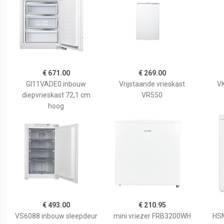
€ 671.00
€ 269.00
GI11VADE0 inbouw
Vrijstaande vrieskast
VK
diepvrieskast 72,1 cm
VR550
hoog
€ 493.00
€ 210.95
VS6088 inbouw sleepdeur
mini vriezer FRB3200WH
HSM