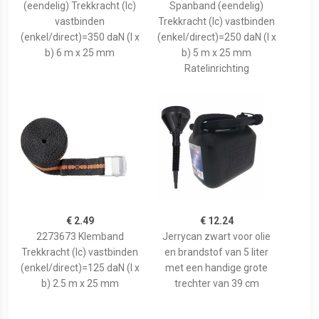
(eendelig) Trekkracht (lc)
Spanband (eendelig)
vastbinden
Trekkracht (lc) vastbinden
(enkel/direct)=350 daN (l x
(enkel/direct)=250 daN (l x
b) 6 m x 25 mm
b) 5 m x 25 mm
Ratelinrichting
€ 2.49
€ 12.24
2273673 Klemband
Jerrycan zwart voor olie
Trekkracht (lc) vastbinden
en brandstof van 5 liter
(enkel/direct)=125 daN (l x
met een handige grote
b) 2.5 m x 25 mm
trechter van 39 cm