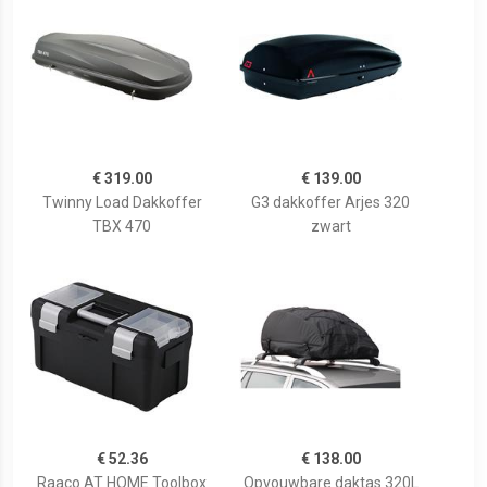
€ 319.00
€ 139.00
Twinny Load Dakkoffer
G3 dakkoffer Arjes 320
TBX 470
zwart
€ 52.36
€ 138.00
Raaco AT HOME Toolbox
Opvouwbare daktas 320L