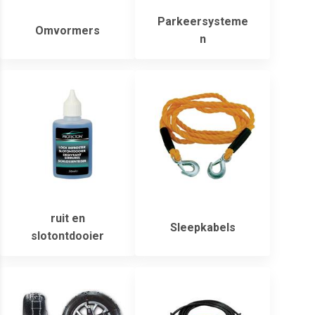
Parkeersysteme
Omvormers
n
ruit en
Sleepkabels
slotontdooier