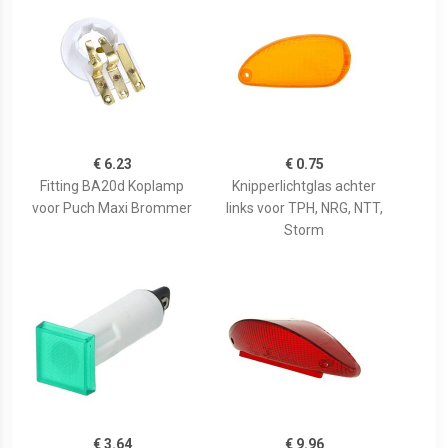
€ 6.23
€ 0.75
Fitting BA20d Koplamp
Knipperlichtglas achter
voor Puch Maxi Brommer
links voor TPH, NRG, NTT,
Storm
€ 3.64
€ 9.96