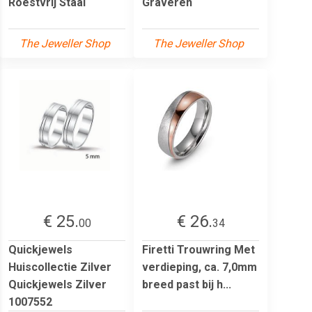
Roestvrij Staal
Graveren
The Jeweller Shop
The Jeweller Shop
€ 25.
€ 26.
00
34
Quickjewels
Firetti Trouwring Met
Huiscollectie Zilver
verdieping, ca. 7,0mm
Quickjewels Zilver
breed past bij h...
1007552