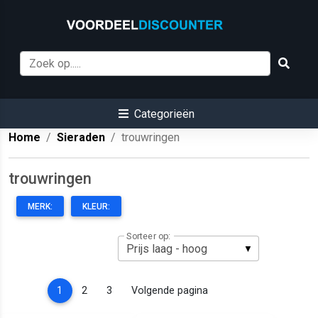
Categorieën
Home
Sieraden
trouwringen
trouwringen
MERK:
KLEUR:
Sorteer op:
(current)
1
2
3
Volgende pagina